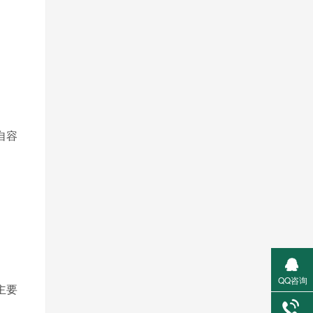
自容
QQ咨询
主要