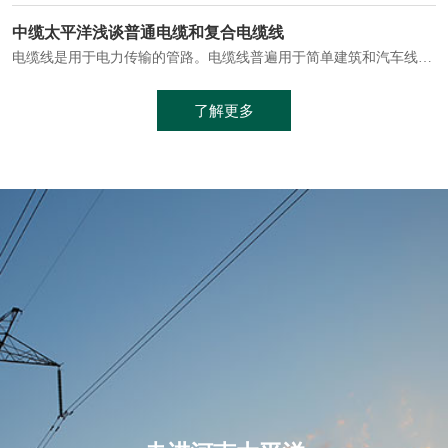
电缆通常埋设在地下或敷设在管道中，避免了架空线路可能带来的触电风险。
中缆太平洋浅谈普通电缆和复合电缆线
电缆线是用于电力传输的管路。电缆线普遍用于简单建筑和汽车线材，作为能源输送缆线，电缆线的复杂结构勿庸置疑。根据目标功能，电缆线具有以下一些特点：建筑用和车用线材要求轻质、大批量生产、价格低廉、具有相当的电学和力学性能和长时间的耐老化性能；工业用线材必须具有符合客户要求的性能；
加工工艺制成的。与传统的铜芯电缆相比，铝合金电缆具有诸多优点
了解更多