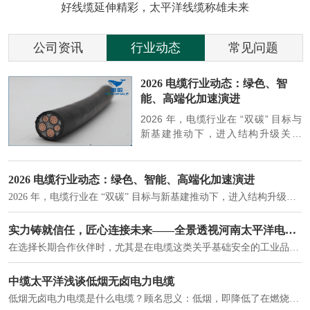
好线缆延伸精彩，太平洋线缆称雄未来
公司资讯
行业动态
常见问题
参
2026 电缆行业动态：绿色、智
能、高端化加速演进
端
2026 年，电缆行业在 “双碳” 目标与
筑
新基建推动下，进入结构升级关键
政
期，呈现绿色化、智能化、高端化三
房
大清晰趋势，市场格局持续优化。
2026 电缆行业动态：绿色、智能、高端化加速演进
2026 年，电缆行业在 “双碳” 目标与新基建推动下，进入结构升级关键期，呈现绿色化、智能化、高端化三大清晰趋势，市场格局持续优化。
建筑供电系统、住宅小区入户主线、市政工程路灯与景观供电、数据中心机房列头柜供电等。
实力铸就信任，匠心连接未来——全景透视河南太平洋电缆厂
在选择长期合作伙伴时，尤其是在电缆这类关乎基础安全的工业品上，供应商的“内在实力”远比一纸报价单更重要。今天，我们邀请您“云参观”河南太平洋电缆厂，透过每一个细节，看我们如何将“可靠”二字，铸入每一米电缆。
电力电缆作为配电系统的 "毛细血管"，承担着从变压器到终端用电设备的电力传输重任。
中缆太平洋浅谈低烟无卤电力电缆
低烟无卤电力电缆是什么电缆？顾名思义：低烟，即降低了在燃烧时有害物体的产生；卤素对于人体来说是一种有毒气体，无卤就是没有毒气体的释放，通常是针对电缆遇火灾时而言的。低烟无卤电力电缆又可以称之为环保电缆，低烟无卤电缆大多数用于医院和对环境卫生要求比较严格的地方。