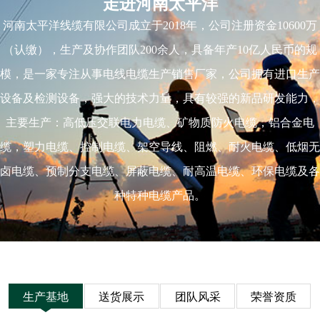
走进河南太平洋
河南太平洋线缆有限公司成立于2018年，公司注册资金10600万
（认缴），生产及协作团队200余人，具备年产10亿人民币的规
模，是一家专注从事电线电缆生产销售厂家，公司拥有进口生产
设备及检测设备，强大的技术力量，具有较强的新品研发能力，
主要生产：高低压交联电力电缆、矿物质防火电缆，铝合金电
缆，塑力电缆、控制电缆、架空导线、阻燃、耐火电缆、低烟无
卤电缆、预制分支电缆、屏蔽电缆、耐高温电缆、环保电缆及各
种特种电缆产品。
生产基地
送货展示
团队风采
荣誉资质