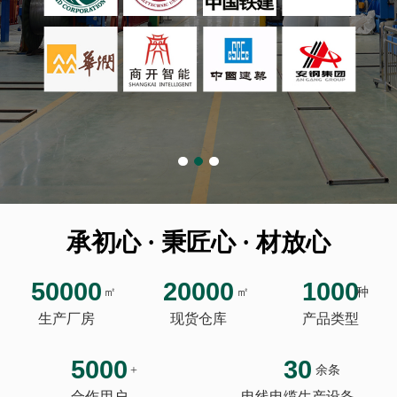
承初心 · 秉匠心 · 材放心
50000
20000
1000
㎡
㎡
种
生产厂房
现货仓库
产品类型
5000
30
+
余条
合作用户
电线电缆生产设备