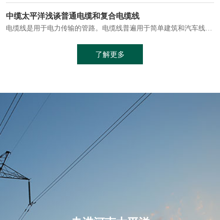
电缆通常埋设在地下或敷设在管道中，避免了架空线路可能带来的触电风险。
中缆太平洋浅谈普通电缆和复合电缆线
电缆线是用于电力传输的管路。电缆线普遍用于简单建筑和汽车线材，作为能源输送缆线，电缆线的复杂结构勿庸置疑。根据目标功能，电缆线具有以下一些特点：建筑用和车用线材要求轻质、大批量生产、价格低廉、具有相当的电学和力学性能和长时间的耐老化性能；工业用线材必须具有符合客户要求的性能；
加工工艺制成的。与传统的铜芯电缆相比，铝合金电缆具有诸多优点
了解更多