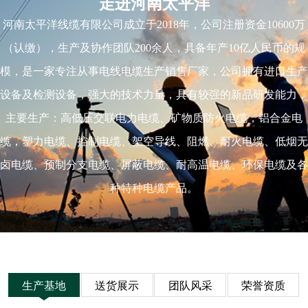
走进河南太平洋
河南太平洋线缆有限公司成立于2018年，公司注册资金10600万
（认缴），生产及协作团队200余人，具备年产10亿人民币的规
模，是一家专注从事电线电缆生产销售厂家，公司拥有进口生产
设备及检测设备，强大的技术力量，具有较强的新品研发能力，
主要生产：高低压交联电力电缆、矿物质防火电缆，铝合金电
缆，塑力电缆、控制电缆、架空导线、阻燃、耐火电缆、低烟无
卤电缆、预制分支电缆、屏蔽电缆、耐高温电缆、环保电缆及各
种特种电缆产品。
生产基地
送货展示
团队风采
荣誉资质