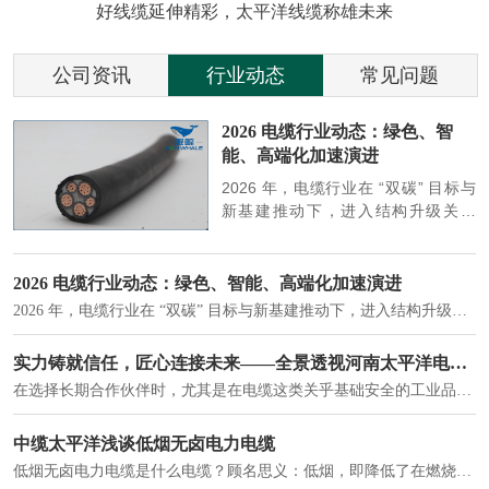
好线缆延伸精彩，太平洋线缆称雄未来
公司资讯
行业动态
常见问题
参
2026 电缆行业动态：绿色、智
能、高端化加速演进
端
2026 年，电缆行业在 “双碳” 目标与
筑
新基建推动下，进入结构升级关键
政
期，呈现绿色化、智能化、高端化三
房
大清晰趋势，市场格局持续优化。
2026 电缆行业动态：绿色、智能、高端化加速演进
2026 年，电缆行业在 “双碳” 目标与新基建推动下，进入结构升级关键期，呈现绿色化、智能化、高端化三大清晰趋势，市场格局持续优化。
建筑供电系统、住宅小区入户主线、市政工程路灯与景观供电、数据中心机房列头柜供电等。
实力铸就信任，匠心连接未来——全景透视河南太平洋电缆厂
在选择长期合作伙伴时，尤其是在电缆这类关乎基础安全的工业品上，供应商的“内在实力”远比一纸报价单更重要。今天，我们邀请您“云参观”河南太平洋电缆厂，透过每一个细节，看我们如何将“可靠”二字，铸入每一米电缆。
电力电缆作为配电系统的 "毛细血管"，承担着从变压器到终端用电设备的电力传输重任。
中缆太平洋浅谈低烟无卤电力电缆
低烟无卤电力电缆是什么电缆？顾名思义：低烟，即降低了在燃烧时有害物体的产生；卤素对于人体来说是一种有毒气体，无卤就是没有毒气体的释放，通常是针对电缆遇火灾时而言的。低烟无卤电力电缆又可以称之为环保电缆，低烟无卤电缆大多数用于医院和对环境卫生要求比较严格的地方。