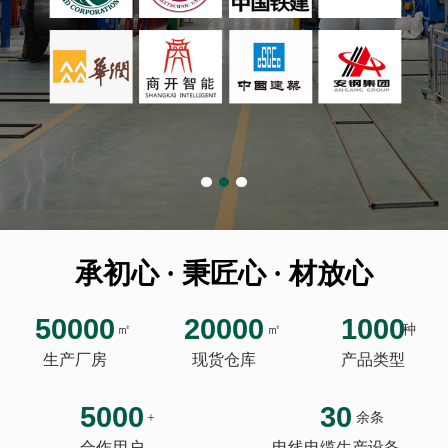
承初心 · 秉匠心 · 材放心
50000
20000
1000
㎡
㎡
种
生产厂房
现货仓库
产品类型
5000
30
+
余条
合作用户
电线电缆生产设备