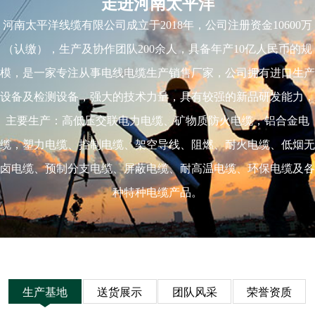
走进河南太平洋
河南太平洋线缆有限公司成立于2018年，公司注册资金10600万
（认缴），生产及协作团队200余人，具备年产10亿人民币的规
模，是一家专注从事电线电缆生产销售厂家，公司拥有进口生产
设备及检测设备，强大的技术力量，具有较强的新品研发能力，
主要生产：高低压交联电力电缆、矿物质防火电缆，铝合金电
缆，塑力电缆、控制电缆、架空导线、阻燃、耐火电缆、低烟无
卤电缆、预制分支电缆、屏蔽电缆、耐高温电缆、环保电缆及各
种特种电缆产品。
生产基地
送货展示
团队风采
荣誉资质