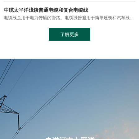
电缆通常埋设在地下或敷设在管道中，避免了架空线路可能带来的触电风险。
中缆太平洋浅谈普通电缆和复合电缆线
电缆线是用于电力传输的管路。电缆线普遍用于简单建筑和汽车线材，作为能源输送缆线，电缆线的复杂结构勿庸置疑。根据目标功能，电缆线具有以下一些特点：建筑用和车用线材要求轻质、大批量生产、价格低廉、具有相当的电学和力学性能和长时间的耐老化性能；工业用线材必须具有符合客户要求的性能；
加工工艺制成的。与传统的铜芯电缆相比，铝合金电缆具有诸多优点
了解更多