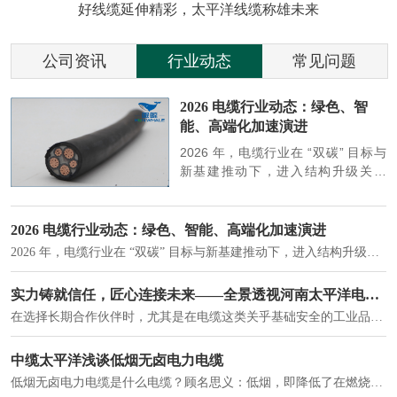
好线缆延伸精彩，太平洋线缆称雄未来
公司资讯
行业动态
常见问题
参
2026 电缆行业动态：绿色、智
能、高端化加速演进
端
2026 年，电缆行业在 “双碳” 目标与
筑
新基建推动下，进入结构升级关键
政
期，呈现绿色化、智能化、高端化三
房
大清晰趋势，市场格局持续优化。
2026 电缆行业动态：绿色、智能、高端化加速演进
2026 年，电缆行业在 “双碳” 目标与新基建推动下，进入结构升级关键期，呈现绿色化、智能化、高端化三大清晰趋势，市场格局持续优化。
建筑供电系统、住宅小区入户主线、市政工程路灯与景观供电、数据中心机房列头柜供电等。
实力铸就信任，匠心连接未来——全景透视河南太平洋电缆厂
在选择长期合作伙伴时，尤其是在电缆这类关乎基础安全的工业品上，供应商的“内在实力”远比一纸报价单更重要。今天，我们邀请您“云参观”河南太平洋电缆厂，透过每一个细节，看我们如何将“可靠”二字，铸入每一米电缆。
电力电缆作为配电系统的 "毛细血管"，承担着从变压器到终端用电设备的电力传输重任。
中缆太平洋浅谈低烟无卤电力电缆
低烟无卤电力电缆是什么电缆？顾名思义：低烟，即降低了在燃烧时有害物体的产生；卤素对于人体来说是一种有毒气体，无卤就是没有毒气体的释放，通常是针对电缆遇火灾时而言的。低烟无卤电力电缆又可以称之为环保电缆，低烟无卤电缆大多数用于医院和对环境卫生要求比较严格的地方。