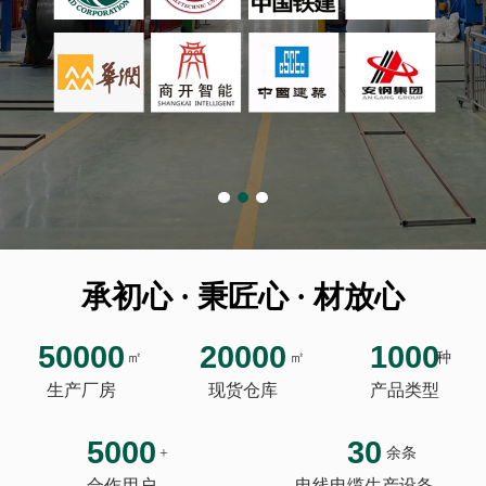
承初心 · 秉匠心 · 材放心
50000
20000
1000
㎡
㎡
种
生产厂房
现货仓库
产品类型
5000
30
+
余条
合作用户
电线电缆生产设备