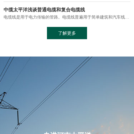
电缆通常埋设在地下或敷设在管道中，避免了架空线路可能带来的触电风险。
中缆太平洋浅谈普通电缆和复合电缆线
电缆线是用于电力传输的管路。电缆线普遍用于简单建筑和汽车线材，作为能源输送缆线，电缆线的复杂结构勿庸置疑。根据目标功能，电缆线具有以下一些特点：建筑用和车用线材要求轻质、大批量生产、价格低廉、具有相当的电学和力学性能和长时间的耐老化性能；工业用线材必须具有符合客户要求的性能；
加工工艺制成的。与传统的铜芯电缆相比，铝合金电缆具有诸多优点
了解更多