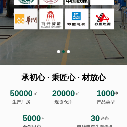
承初心 · 秉匠心 · 材放心
50000
20000
1000
㎡
㎡
种
生产厂房
现货仓库
产品类型
5000
30
+
余条
合作用户
电线电缆生产设备