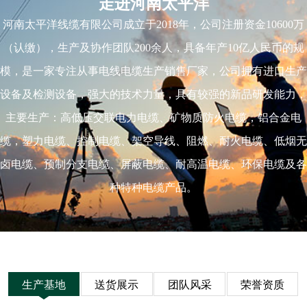
走进河南太平洋
河南太平洋线缆有限公司成立于2018年，公司注册资金10600万
（认缴），生产及协作团队200余人，具备年产10亿人民币的规
模，是一家专注从事电线电缆生产销售厂家，公司拥有进口生产
设备及检测设备，强大的技术力量，具有较强的新品研发能力，
主要生产：高低压交联电力电缆、矿物质防火电缆，铝合金电
缆，塑力电缆、控制电缆、架空导线、阻燃、耐火电缆、低烟无
卤电缆、预制分支电缆、屏蔽电缆、耐高温电缆、环保电缆及各
种特种电缆产品。
生产基地
送货展示
团队风采
荣誉资质