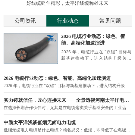
好线缆延伸精彩，太平洋线缆称雄未来
公司资讯
行业动态
常见问题
参
2026 电缆行业动态：绿色、智
能、高端化加速演进
端
2026 年，电缆行业在 “双碳” 目标与
筑
新基建推动下，进入结构升级关键
政
期，呈现绿色化、智能化、高端化三
房
大清晰趋势，市场格局持续优化。
2026 电缆行业动态：绿色、智能、高端化加速演进
2026 年，电缆行业在 “双碳” 目标与新基建推动下，进入结构升级关键期，呈现绿色化、智能化、高端化三大清晰趋势，市场格局持续优化。
建筑供电系统、住宅小区入户主线、市政工程路灯与景观供电、数据中心机房列头柜供电等。
实力铸就信任，匠心连接未来——全景透视河南太平洋电缆厂
在选择长期合作伙伴时，尤其是在电缆这类关乎基础安全的工业品上，供应商的“内在实力”远比一纸报价单更重要。今天，我们邀请您“云参观”河南太平洋电缆厂，透过每一个细节，看我们如何将“可靠”二字，铸入每一米电缆。
电力电缆作为配电系统的 "毛细血管"，承担着从变压器到终端用电设备的电力传输重任。
中缆太平洋浅谈低烟无卤电力电缆
低烟无卤电力电缆是什么电缆？顾名思义：低烟，即降低了在燃烧时有害物体的产生；卤素对于人体来说是一种有毒气体，无卤就是没有毒气体的释放，通常是针对电缆遇火灾时而言的。低烟无卤电力电缆又可以称之为环保电缆，低烟无卤电缆大多数用于医院和对环境卫生要求比较严格的地方。