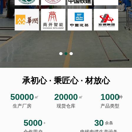
承初心 · 秉匠心 · 材放心
50000
20000
1000
㎡
㎡
种
生产厂房
现货仓库
产品类型
5000
30
+
余条
合作用户
电线电缆生产设备