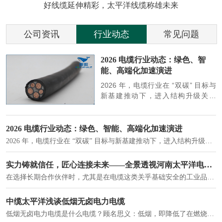
好线缆延伸精彩，太平洋线缆称雄未来
公司资讯
行业动态
常见问题
参
2026 电缆行业动态：绿色、智
能、高端化加速演进
端
2026 年，电缆行业在 “双碳” 目标与
筑
新基建推动下，进入结构升级关键
政
期，呈现绿色化、智能化、高端化三
房
大清晰趋势，市场格局持续优化。
2026 电缆行业动态：绿色、智能、高端化加速演进
2026 年，电缆行业在 “双碳” 目标与新基建推动下，进入结构升级关键期，呈现绿色化、智能化、高端化三大清晰趋势，市场格局持续优化。
建筑供电系统、住宅小区入户主线、市政工程路灯与景观供电、数据中心机房列头柜供电等。
实力铸就信任，匠心连接未来——全景透视河南太平洋电缆厂
在选择长期合作伙伴时，尤其是在电缆这类关乎基础安全的工业品上，供应商的“内在实力”远比一纸报价单更重要。今天，我们邀请您“云参观”河南太平洋电缆厂，透过每一个细节，看我们如何将“可靠”二字，铸入每一米电缆。
电力电缆作为配电系统的 "毛细血管"，承担着从变压器到终端用电设备的电力传输重任。
中缆太平洋浅谈低烟无卤电力电缆
低烟无卤电力电缆是什么电缆？顾名思义：低烟，即降低了在燃烧时有害物体的产生；卤素对于人体来说是一种有毒气体，无卤就是没有毒气体的释放，通常是针对电缆遇火灾时而言的。低烟无卤电力电缆又可以称之为环保电缆，低烟无卤电缆大多数用于医院和对环境卫生要求比较严格的地方。