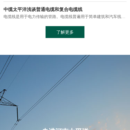
电缆通常埋设在地下或敷设在管道中，避免了架空线路可能带来的触电风险。
中缆太平洋浅谈普通电缆和复合电缆线
电缆线是用于电力传输的管路。电缆线普遍用于简单建筑和汽车线材，作为能源输送缆线，电缆线的复杂结构勿庸置疑。根据目标功能，电缆线具有以下一些特点：建筑用和车用线材要求轻质、大批量生产、价格低廉、具有相当的电学和力学性能和长时间的耐老化性能；工业用线材必须具有符合客户要求的性能；
加工工艺制成的。与传统的铜芯电缆相比，铝合金电缆具有诸多优点
了解更多