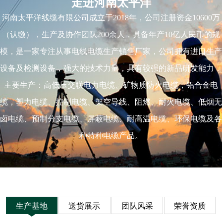
走进河南太平洋
河南太平洋线缆有限公司成立于2018年，公司注册资金10600万
（认缴），生产及协作团队200余人，具备年产10亿人民币的规
模，是一家专注从事电线电缆生产销售厂家，公司拥有进口生产
设备及检测设备，强大的技术力量，具有较强的新品研发能力，
主要生产：高低压交联电力电缆、矿物质防火电缆，铝合金电
缆，塑力电缆、控制电缆、架空导线、阻燃、耐火电缆、低烟无
卤电缆、预制分支电缆、屏蔽电缆、耐高温电缆、环保电缆及各
种特种电缆产品。
生产基地
送货展示
团队风采
荣誉资质