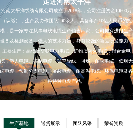
走进河南太平洋
河南太平洋线缆有限公司成立于2018年，公司注册资金10600万
（认缴），生产及协作团队200余人，具备年产10亿人民币的规
模，是一家专注从事电线电缆生产销售厂家，公司拥有进口生产
设备及检测设备，强大的技术力量，具有较强的新品研发能力，
主要生产：高低压交联电力电缆、矿物质防火电缆，铝合金电
缆，塑力电缆、控制电缆、架空导线、阻燃、耐火电缆、低烟无
卤电缆、预制分支电缆、屏蔽电缆、耐高温电缆、环保电缆及各
种特种电缆产品。
生产基地
送货展示
团队风采
荣誉资质