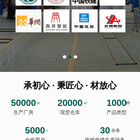
承初心 · 秉匠心 · 材放心
50000
20000
1000
㎡
㎡
种
生产厂房
现货仓库
产品类型
5000
30
+
余条
合作用户
电线电缆生产设备