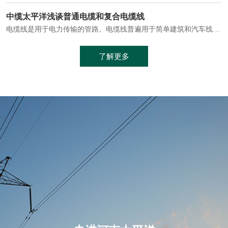
电缆通常埋设在地下或敷设在管道中，避免了架空线路可能带来的触电风险。
中缆太平洋浅谈普通电缆和复合电缆线
电缆线是用于电力传输的管路。电缆线普遍用于简单建筑和汽车线材，作为能源输送缆线，电缆线的复杂结构勿庸置疑。根据目标功能，电缆线具有以下一些特点：建筑用和车用线材要求轻质、大批量生产、价格低廉、具有相当的电学和力学性能和长时间的耐老化性能；工业用线材必须具有符合客户要求的性能；
加工工艺制成的。与传统的铜芯电缆相比，铝合金电缆具有诸多优点
了解更多