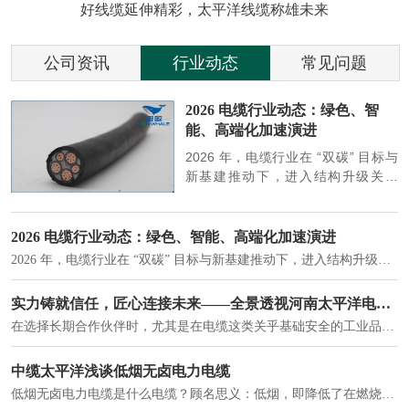
好线缆延伸精彩，太平洋线缆称雄未来
公司资讯
行业动态
常见问题
参
2026 电缆行业动态：绿色、智
能、高端化加速演进
端
2026 年，电缆行业在 “双碳” 目标与
筑
新基建推动下，进入结构升级关键
政
期，呈现绿色化、智能化、高端化三
房
大清晰趋势，市场格局持续优化。
2026 电缆行业动态：绿色、智能、高端化加速演进
2026 年，电缆行业在 “双碳” 目标与新基建推动下，进入结构升级关键期，呈现绿色化、智能化、高端化三大清晰趋势，市场格局持续优化。
建筑供电系统、住宅小区入户主线、市政工程路灯与景观供电、数据中心机房列头柜供电等。
实力铸就信任，匠心连接未来——全景透视河南太平洋电缆厂
在选择长期合作伙伴时，尤其是在电缆这类关乎基础安全的工业品上，供应商的“内在实力”远比一纸报价单更重要。今天，我们邀请您“云参观”河南太平洋电缆厂，透过每一个细节，看我们如何将“可靠”二字，铸入每一米电缆。
电力电缆作为配电系统的 "毛细血管"，承担着从变压器到终端用电设备的电力传输重任。
中缆太平洋浅谈低烟无卤电力电缆
低烟无卤电力电缆是什么电缆？顾名思义：低烟，即降低了在燃烧时有害物体的产生；卤素对于人体来说是一种有毒气体，无卤就是没有毒气体的释放，通常是针对电缆遇火灾时而言的。低烟无卤电力电缆又可以称之为环保电缆，低烟无卤电缆大多数用于医院和对环境卫生要求比较严格的地方。