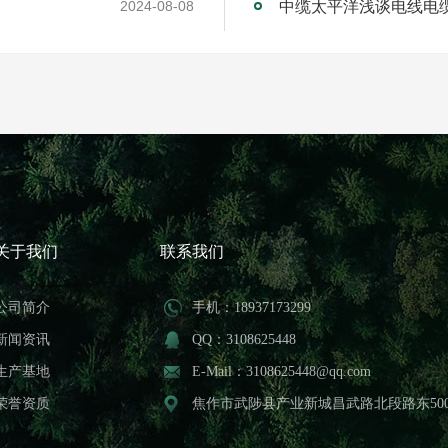
中缆太平洋浅谈电线电
2024-08-08
关于我们
联系我们
公司简介
手机：18937173299
新闻资讯
QQ：3108625448
生产基地
E-Mail：3108625448@qq.com
荣誉资质
焦作市武陟县产业新城昌武路北段路东50