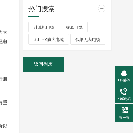
热门搜索
+
计算机电缆
橡套电缆
大大
BBTRZ防火电缆
低烟无卤电缆
燃电
返回列表
清册
QQ咨询
400电话
慎重
扫一扫
所以