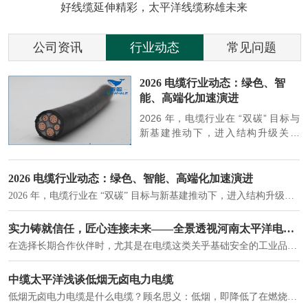
好线缆延伸精彩，太平洋线缆称雄未来
公司资讯
行业动态
常见问题
参
2026 电缆行业动态：绿色、智
能、高端化加速演进
端
2026 年，电缆行业在 “双碳” 目标与
筑
新基建推动下，进入结构升级关键
政
期，呈现绿色化、智能化、高端化三
房
大清晰趋势，市场格局持续优化。
2026 电缆行业动态：绿色、智能、高端化加速演进
2026 年，电缆行业在 “双碳” 目标与新基建推动下，进入结构升级关键期，呈现绿色化、智能化、高端化三大清晰趋势，市场格局持续优化。
建筑供电系统、住宅小区入户主线、市政工程路灯与景观供电、数据中心机房列头柜供电等。
实力铸就信任，匠心连接未来——全景透视河南太平洋电缆厂
在选择长期合作伙伴时，尤其是在电缆这类关乎基础安全的工业品上，供应商的“内在实力”远比一纸报价单更重要。今天，我们邀请您“云参观”河南太平洋电缆厂，透过每一个细节，看我们如何将“可靠”二字，铸入每一米电缆。
电力电缆作为配电系统的 "毛细血管"，承担着从变压器到终端用电设备的电力传输重任。
中缆太平洋浅谈低烟无卤电力电缆
低烟无卤电力电缆是什么电缆？顾名思义：低烟，即降低了在燃烧时有害物体的产生；卤素对于人体来说是一种有毒气体，无卤就是没有毒气体的释放，通常是针对电缆遇火灾时而言的。低烟无卤电力电缆又可以称之为环保电缆，低烟无卤电缆大多数用于医院和对环境卫生要求比较严格的地方。