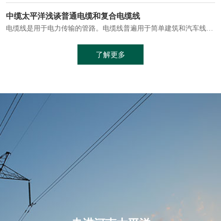
电缆通常埋设在地下或敷设在管道中，避免了架空线路可能带来的触电风险。
中缆太平洋浅谈普通电缆和复合电缆线
电缆线是用于电力传输的管路。电缆线普遍用于简单建筑和汽车线材，作为能源输送缆线，电缆线的复杂结构勿庸置疑。根据目标功能，电缆线具有以下一些特点：建筑用和车用线材要求轻质、大批量生产、价格低廉、具有相当的电学和力学性能和长时间的耐老化性能；工业用线材必须具有符合客户要求的性能；
加工工艺制成的。与传统的铜芯电缆相比，铝合金电缆具有诸多优点
了解更多