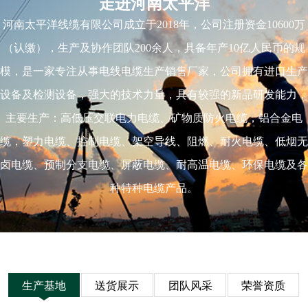
走进河南太平洋
河南太平洋线缆有限公司成立于2018年，公司注册资金10600万
（认缴），生产及协作团队200余人，具备年产10亿人民币的规
模，是一家专注从事电线电缆生产销售厂家，公司拥有进口生产
设备及检测设备，强大的技术力量，具有较强的新品研发能力，
主要生产：高低压交联电力电缆、矿物质防火电缆，铝合金电
缆，塑力电缆、控制电缆、架空导线、阻燃、耐火电缆、低烟无
卤电缆、预制分支电缆、屏蔽电缆、耐高温电缆、环保电缆及各
种特种电缆产品。
生产基地
送货展示
团队风采
荣誉资质