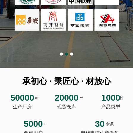
承初心 · 秉匠心 · 材放心
50000
20000
1000
㎡
㎡
种
生产厂房
现货仓库
产品类型
5000
30
+
余条
合作用户
电线电缆生产设备