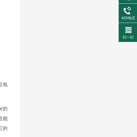
400电话
扫一扫
。
证电
V的
性能
它的