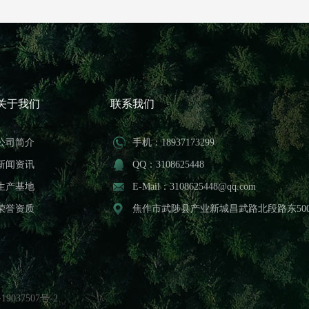
关于我们
联系我们
公司简介
手机：18937173299
新闻资讯
QQ：3108625448
生产基地
E-Mail：3108625448@qq.com
荣誉资质
焦作市武陟县产业新城昌武路北段路东50
19037507号-2