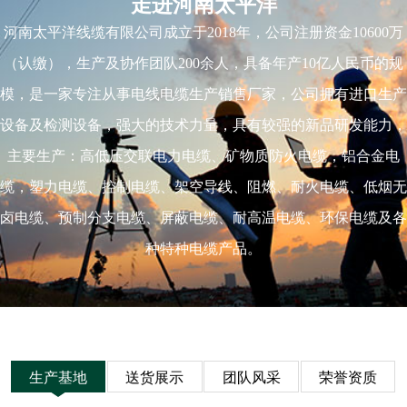
走进河南太平洋
河南太平洋线缆有限公司成立于2018年，公司注册资金10600万
（认缴），生产及协作团队200余人，具备年产10亿人民币的规
模，是一家专注从事电线电缆生产销售厂家，公司拥有进口生产
设备及检测设备，强大的技术力量，具有较强的新品研发能力，
主要生产：高低压交联电力电缆、矿物质防火电缆，铝合金电
缆，塑力电缆、控制电缆、架空导线、阻燃、耐火电缆、低烟无
卤电缆、预制分支电缆、屏蔽电缆、耐高温电缆、环保电缆及各
种特种电缆产品。
生产基地
送货展示
团队风采
荣誉资质