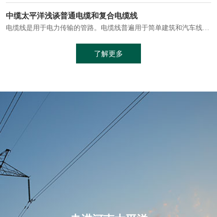
电缆通常埋设在地下或敷设在管道中，避免了架空线路可能带来的触电风险。
中缆太平洋浅谈普通电缆和复合电缆线
电缆线是用于电力传输的管路。电缆线普遍用于简单建筑和汽车线材，作为能源输送缆线，电缆线的复杂结构勿庸置疑。根据目标功能，电缆线具有以下一些特点：建筑用和车用线材要求轻质、大批量生产、价格低廉、具有相当的电学和力学性能和长时间的耐老化性能；工业用线材必须具有符合客户要求的性能；
加工工艺制成的。与传统的铜芯电缆相比，铝合金电缆具有诸多优点
了解更多