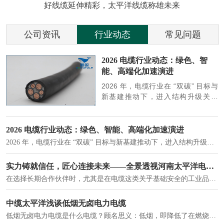
好线缆延伸精彩，太平洋线缆称雄未来
公司资讯
行业动态
常见问题
参
2026 电缆行业动态：绿色、智
能、高端化加速演进
端
2026 年，电缆行业在 “双碳” 目标与
筑
新基建推动下，进入结构升级关键
政
期，呈现绿色化、智能化、高端化三
房
大清晰趋势，市场格局持续优化。
2026 电缆行业动态：绿色、智能、高端化加速演进
2026 年，电缆行业在 “双碳” 目标与新基建推动下，进入结构升级关键期，呈现绿色化、智能化、高端化三大清晰趋势，市场格局持续优化。
建筑供电系统、住宅小区入户主线、市政工程路灯与景观供电、数据中心机房列头柜供电等。
实力铸就信任，匠心连接未来——全景透视河南太平洋电缆厂
在选择长期合作伙伴时，尤其是在电缆这类关乎基础安全的工业品上，供应商的“内在实力”远比一纸报价单更重要。今天，我们邀请您“云参观”河南太平洋电缆厂，透过每一个细节，看我们如何将“可靠”二字，铸入每一米电缆。
电力电缆作为配电系统的 "毛细血管"，承担着从变压器到终端用电设备的电力传输重任。
中缆太平洋浅谈低烟无卤电力电缆
低烟无卤电力电缆是什么电缆？顾名思义：低烟，即降低了在燃烧时有害物体的产生；卤素对于人体来说是一种有毒气体，无卤就是没有毒气体的释放，通常是针对电缆遇火灾时而言的。低烟无卤电力电缆又可以称之为环保电缆，低烟无卤电缆大多数用于医院和对环境卫生要求比较严格的地方。