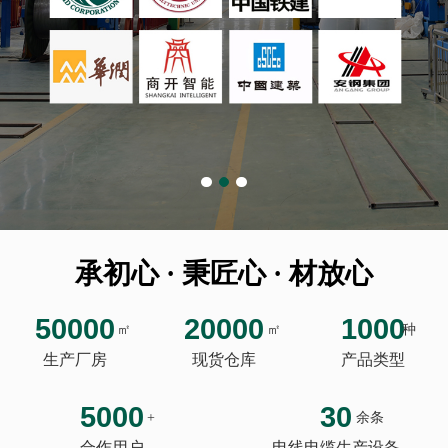
承初心 · 秉匠心 · 材放心
50000
20000
1000
㎡
㎡
种
生产厂房
现货仓库
产品类型
5000
30
+
余条
合作用户
电线电缆生产设备