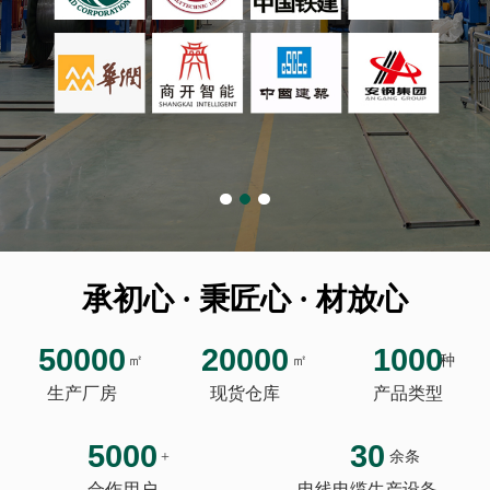
承初心 · 秉匠心 · 材放心
50000
20000
1000
㎡
㎡
种
生产厂房
现货仓库
产品类型
5000
30
+
余条
合作用户
电线电缆生产设备