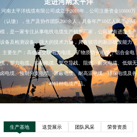
走进河南太平洋
河南太平洋线缆有限公司成立于2018年，公司注册资金10600万
（认缴），生产及协作团队200余人，具备年产10亿人民币的规
模，是一家专注从事电线电缆生产销售厂家，公司拥有进口生产
设备及检测设备，强大的技术力量，具有较强的新品研发能力，
主要生产：高低压交联电力电缆、矿物质防火电缆，铝合金电
缆，塑力电缆、控制电缆、架空导线、阻燃、耐火电缆、低烟无
卤电缆、预制分支电缆、屏蔽电缆、耐高温电缆、环保电缆及各
种特种电缆产品。
生产基地
送货展示
团队风采
荣誉资质