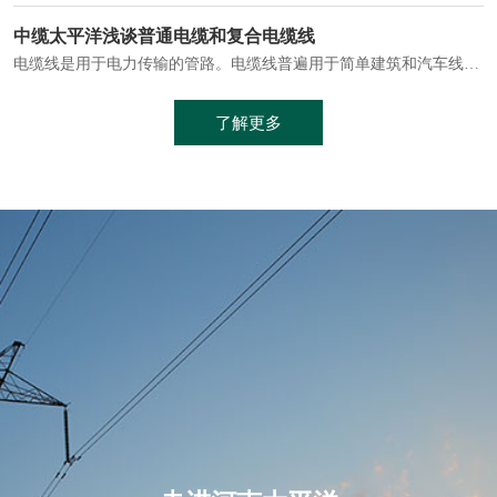
电缆通常埋设在地下或敷设在管道中，避免了架空线路可能带来的触电风险。
中缆太平洋浅谈普通电缆和复合电缆线
电缆线是用于电力传输的管路。电缆线普遍用于简单建筑和汽车线材，作为能源输送缆线，电缆线的复杂结构勿庸置疑。根据目标功能，电缆线具有以下一些特点：建筑用和车用线材要求轻质、大批量生产、价格低廉、具有相当的电学和力学性能和长时间的耐老化性能；工业用线材必须具有符合客户要求的性能；
加工工艺制成的。与传统的铜芯电缆相比，铝合金电缆具有诸多优点
了解更多