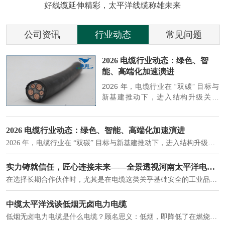
好线缆延伸精彩，太平洋线缆称雄未来
公司资讯
行业动态
常见问题
参
2026 电缆行业动态：绿色、智
能、高端化加速演进
端
2026 年，电缆行业在 “双碳” 目标与
筑
新基建推动下，进入结构升级关键
政
期，呈现绿色化、智能化、高端化三
房
大清晰趋势，市场格局持续优化。
2026 电缆行业动态：绿色、智能、高端化加速演进
2026 年，电缆行业在 “双碳” 目标与新基建推动下，进入结构升级关键期，呈现绿色化、智能化、高端化三大清晰趋势，市场格局持续优化。
建筑供电系统、住宅小区入户主线、市政工程路灯与景观供电、数据中心机房列头柜供电等。
实力铸就信任，匠心连接未来——全景透视河南太平洋电缆厂
在选择长期合作伙伴时，尤其是在电缆这类关乎基础安全的工业品上，供应商的“内在实力”远比一纸报价单更重要。今天，我们邀请您“云参观”河南太平洋电缆厂，透过每一个细节，看我们如何将“可靠”二字，铸入每一米电缆。
电力电缆作为配电系统的 "毛细血管"，承担着从变压器到终端用电设备的电力传输重任。
中缆太平洋浅谈低烟无卤电力电缆
低烟无卤电力电缆是什么电缆？顾名思义：低烟，即降低了在燃烧时有害物体的产生；卤素对于人体来说是一种有毒气体，无卤就是没有毒气体的释放，通常是针对电缆遇火灾时而言的。低烟无卤电力电缆又可以称之为环保电缆，低烟无卤电缆大多数用于医院和对环境卫生要求比较严格的地方。