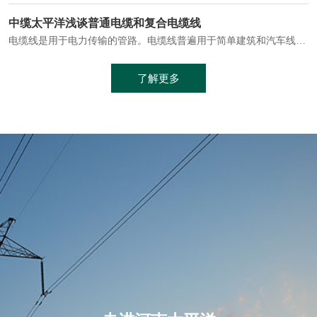
电缆通常埋设在地下或敷设在管道中，避免了架空线路可能带来的触电风险。
中缆太平洋浅谈普通电缆和复合电缆线
电缆线是用于电力传输的管路。电缆线普遍用于简单建筑和汽车线材，作为能源输送缆线，电缆线的复杂结构勿庸置疑。根据目标功能，电缆线具有以下一些特点：建筑用和车用线材要求轻质、大批量生产、价格低廉、具有相当的电学和力学性能和长时间的耐老化性能；工业用线材必须具有符合客户要求的性能；
加工工艺制成的。与传统的铜芯电缆相比，铝合金电缆具有诸多优点
了解更多