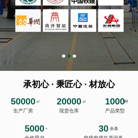
承初心 · 秉匠心 · 材放心
50000
20000
1000
㎡
㎡
种
生产厂房
现货仓库
产品类型
5000
30
+
余条
合作用户
电线电缆生产设备