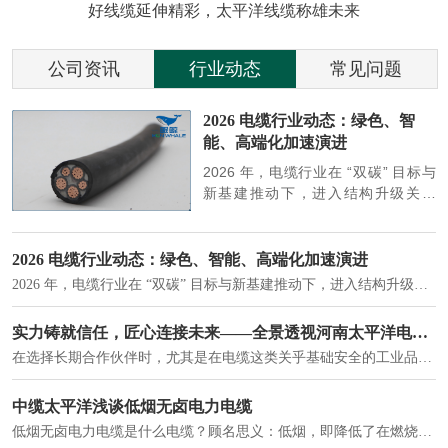
好线缆延伸精彩，太平洋线缆称雄未来
公司资讯
行业动态
常见问题
参
2026 电缆行业动态：绿色、智
能、高端化加速演进
端
2026 年，电缆行业在 “双碳” 目标与
筑
新基建推动下，进入结构升级关键
政
期，呈现绿色化、智能化、高端化三
房
大清晰趋势，市场格局持续优化。
2026 电缆行业动态：绿色、智能、高端化加速演进
2026 年，电缆行业在 “双碳” 目标与新基建推动下，进入结构升级关键期，呈现绿色化、智能化、高端化三大清晰趋势，市场格局持续优化。
建筑供电系统、住宅小区入户主线、市政工程路灯与景观供电、数据中心机房列头柜供电等。
实力铸就信任，匠心连接未来——全景透视河南太平洋电缆厂
在选择长期合作伙伴时，尤其是在电缆这类关乎基础安全的工业品上，供应商的“内在实力”远比一纸报价单更重要。今天，我们邀请您“云参观”河南太平洋电缆厂，透过每一个细节，看我们如何将“可靠”二字，铸入每一米电缆。
电力电缆作为配电系统的 "毛细血管"，承担着从变压器到终端用电设备的电力传输重任。
中缆太平洋浅谈低烟无卤电力电缆
低烟无卤电力电缆是什么电缆？顾名思义：低烟，即降低了在燃烧时有害物体的产生；卤素对于人体来说是一种有毒气体，无卤就是没有毒气体的释放，通常是针对电缆遇火灾时而言的。低烟无卤电力电缆又可以称之为环保电缆，低烟无卤电缆大多数用于医院和对环境卫生要求比较严格的地方。