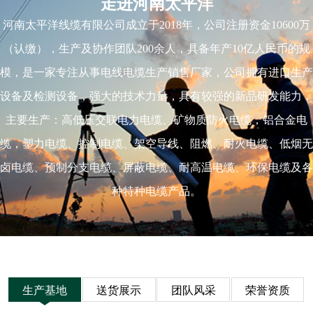
走进河南太平洋
河南太平洋线缆有限公司成立于2018年，公司注册资金10600万
（认缴），生产及协作团队200余人，具备年产10亿人民币的规
模，是一家专注从事电线电缆生产销售厂家，公司拥有进口生产
设备及检测设备，强大的技术力量，具有较强的新品研发能力，
主要生产：高低压交联电力电缆、矿物质防火电缆，铝合金电
缆，塑力电缆、控制电缆、架空导线、阻燃、耐火电缆、低烟无
卤电缆、预制分支电缆、屏蔽电缆、耐高温电缆、环保电缆及各
种特种电缆产品。
生产基地
送货展示
团队风采
荣誉资质