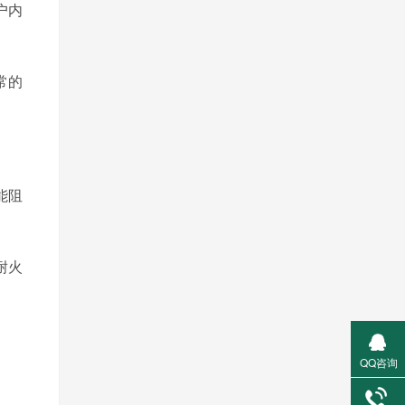
户内
常的
能阻
耐火
QQ咨询