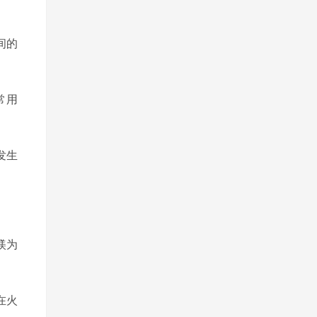
间的
常用
发生
镁为
在火