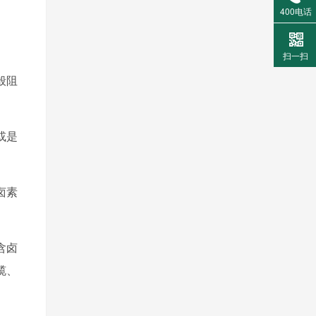
400电话
扫一扫
般阻
或是
卤素
含卤
缆、