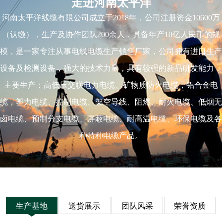
走进河南太平洋
河南太平洋线缆有限公司成立于2018年，公司注册资金10600万
（认缴），生产及协作团队200余人，具备年产10亿人民币的规
模，是一家专注从事电线电缆生产销售厂家，公司拥有进口生产
设备及检测设备，强大的技术力量，具有较强的新品研发能力，
主要生产：高低压交联电力电缆、矿物质防火电缆，铝合金电
缆，塑力电缆、控制电缆、架空导线、阻燃、耐火电缆、低烟无
卤电缆、预制分支电缆、屏蔽电缆、耐高温电缆、环保电缆及各
种特种电缆产品。
生产基地
送货展示
团队风采
荣誉资质