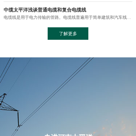
电缆通常埋设在地下或敷设在管道中，避免了架空线路可能带来的触电风险。
中缆太平洋浅谈普通电缆和复合电缆线
电缆线是用于电力传输的管路。电缆线普遍用于简单建筑和汽车线材，作为能源输送缆线，电缆线的复杂结构勿庸置疑。根据目标功能，电缆线具有以下一些特点：建筑用和车用线材要求轻质、大批量生产、价格低廉、具有相当的电学和力学性能和长时间的耐老化性能；工业用线材必须具有符合客户要求的性能；
加工工艺制成的。与传统的铜芯电缆相比，铝合金电缆具有诸多优点
了解更多