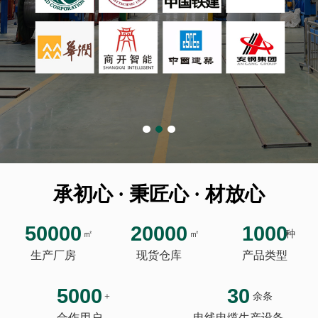
承初心 · 秉匠心 · 材放心
50000
20000
1000
㎡
㎡
种
生产厂房
现货仓库
产品类型
5000
30
+
余条
合作用户
电线电缆生产设备