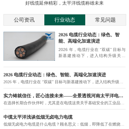
好线缆延伸精彩，太平洋线缆称雄未来
公司资讯
行业动态
常见问题
参
2026 电缆行业动态：绿色、智
能、高端化加速演进
端
2026 年，电缆行业在 “双碳” 目标与
筑
新基建推动下，进入结构升级关键
政
期，呈现绿色化、智能化、高端化三
房
大清晰趋势，市场格局持续优化。
2026 电缆行业动态：绿色、智能、高端化加速演进
2026 年，电缆行业在 “双碳” 目标与新基建推动下，进入结构升级关键期，呈现绿色化、智能化、高端化三大清晰趋势，市场格局持续优化。
建筑供电系统、住宅小区入户主线、市政工程路灯与景观供电、数据中心机房列头柜供电等。
实力铸就信任，匠心连接未来——全景透视河南太平洋电缆厂
在选择长期合作伙伴时，尤其是在电缆这类关乎基础安全的工业品上，供应商的“内在实力”远比一纸报价单更重要。今天，我们邀请您“云参观”河南太平洋电缆厂，透过每一个细节，看我们如何将“可靠”二字，铸入每一米电缆。
电力电缆作为配电系统的 "毛细血管"，承担着从变压器到终端用电设备的电力传输重任。
中缆太平洋浅谈低烟无卤电力电缆
低烟无卤电力电缆是什么电缆？顾名思义：低烟，即降低了在燃烧时有害物体的产生；卤素对于人体来说是一种有毒气体，无卤就是没有毒气体的释放，通常是针对电缆遇火灾时而言的。低烟无卤电力电缆又可以称之为环保电缆，低烟无卤电缆大多数用于医院和对环境卫生要求比较严格的地方。