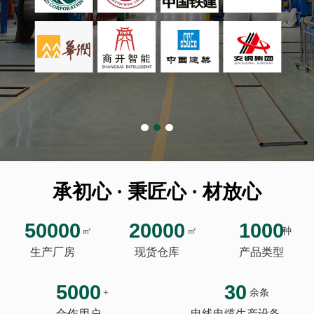
承初心 · 秉匠心 · 材放心
50000
20000
1000
㎡
㎡
种
生产厂房
现货仓库
产品类型
5000
30
+
余条
合作用户
电线电缆生产设备