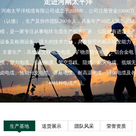
走进河南太平洋
河南太平洋线缆有限公司成立于2018年，公司注册资金10600万
（认缴），生产及协作团队200余人，具备年产10亿人民币的规
模，是一家专注从事电线电缆生产销售厂家，公司拥有进口生产
设备及检测设备，强大的技术力量，具有较强的新品研发能力，
主要生产：高低压交联电力电缆、矿物质防火电缆，铝合金电
缆，塑力电缆、控制电缆、架空导线、阻燃、耐火电缆、低烟无
卤电缆、预制分支电缆、屏蔽电缆、耐高温电缆、环保电缆及各
种特种电缆产品。
生产基地
送货展示
团队风采
荣誉资质