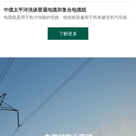
电缆通常埋设在地下或敷设在管道中，避免了架空线路可能带来的触电风险。
中缆太平洋浅谈普通电缆和复合电缆线
电缆线是用于电力传输的管路。电缆线普遍用于简单建筑和汽车线材，作为能源输送缆线，电缆线的复杂结构勿庸置疑。根据目标功能，电缆线具有以下一些特点：建筑用和车用线材要求轻质、大批量生产、价格低廉、具有相当的电学和力学性能和长时间的耐老化性能；工业用线材必须具有符合客户要求的性能；
加工工艺制成的。与传统的铜芯电缆相比，铝合金电缆具有诸多优点
了解更多