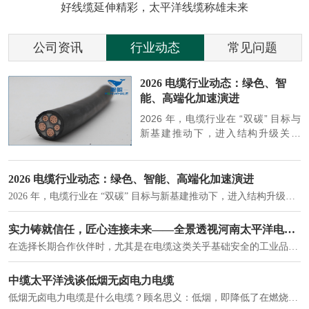
好线缆延伸精彩，太平洋线缆称雄未来
公司资讯
行业动态
常见问题
参
2026 电缆行业动态：绿色、智
能、高端化加速演进
端
2026 年，电缆行业在 “双碳” 目标与
筑
新基建推动下，进入结构升级关键
政
期，呈现绿色化、智能化、高端化三
房
大清晰趋势，市场格局持续优化。
2026 电缆行业动态：绿色、智能、高端化加速演进
2026 年，电缆行业在 “双碳” 目标与新基建推动下，进入结构升级关键期，呈现绿色化、智能化、高端化三大清晰趋势，市场格局持续优化。
建筑供电系统、住宅小区入户主线、市政工程路灯与景观供电、数据中心机房列头柜供电等。
实力铸就信任，匠心连接未来——全景透视河南太平洋电缆厂
在选择长期合作伙伴时，尤其是在电缆这类关乎基础安全的工业品上，供应商的“内在实力”远比一纸报价单更重要。今天，我们邀请您“云参观”河南太平洋电缆厂，透过每一个细节，看我们如何将“可靠”二字，铸入每一米电缆。
电力电缆作为配电系统的 "毛细血管"，承担着从变压器到终端用电设备的电力传输重任。
中缆太平洋浅谈低烟无卤电力电缆
低烟无卤电力电缆是什么电缆？顾名思义：低烟，即降低了在燃烧时有害物体的产生；卤素对于人体来说是一种有毒气体，无卤就是没有毒气体的释放，通常是针对电缆遇火灾时而言的。低烟无卤电力电缆又可以称之为环保电缆，低烟无卤电缆大多数用于医院和对环境卫生要求比较严格的地方。