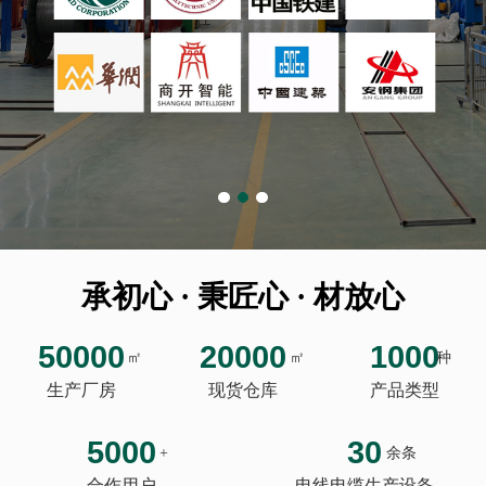
承初心 · 秉匠心 · 材放心
50000
20000
1000
㎡
㎡
种
生产厂房
现货仓库
产品类型
5000
30
+
余条
合作用户
电线电缆生产设备