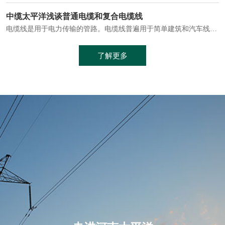
电缆通常埋设在地下或敷设在管道中，避免了架空线路可能带来的触电风险。
中缆太平洋浅谈普通电缆和复合电缆线
电缆线是用于电力传输的管路。电缆线普遍用于简单建筑和汽车线材，作为能源输送缆线，电缆线的复杂结构勿庸置疑。根据目标功能，电缆线具有以下一些特点：建筑用和车用线材要求轻质、大批量生产、价格低廉、具有相当的电学和力学性能和长时间的耐老化性能；工业用线材必须具有符合客户要求的性能；
加工工艺制成的。与传统的铜芯电缆相比，铝合金电缆具有诸多优点
了解更多