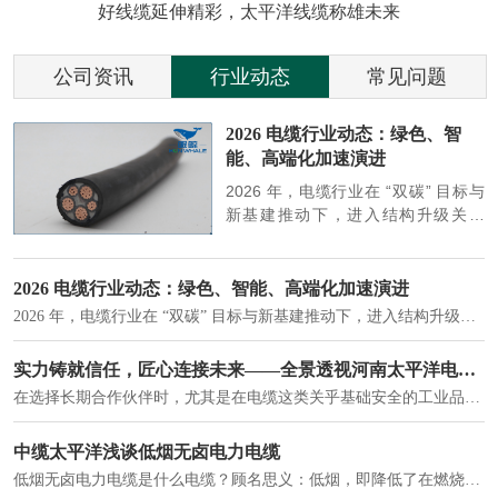
好线缆延伸精彩，太平洋线缆称雄未来
公司资讯
行业动态
常见问题
参
2026 电缆行业动态：绿色、智
能、高端化加速演进
端
2026 年，电缆行业在 “双碳” 目标与
筑
新基建推动下，进入结构升级关键
政
期，呈现绿色化、智能化、高端化三
房
大清晰趋势，市场格局持续优化。
2026 电缆行业动态：绿色、智能、高端化加速演进
2026 年，电缆行业在 “双碳” 目标与新基建推动下，进入结构升级关键期，呈现绿色化、智能化、高端化三大清晰趋势，市场格局持续优化。
建筑供电系统、住宅小区入户主线、市政工程路灯与景观供电、数据中心机房列头柜供电等。
实力铸就信任，匠心连接未来——全景透视河南太平洋电缆厂
在选择长期合作伙伴时，尤其是在电缆这类关乎基础安全的工业品上，供应商的“内在实力”远比一纸报价单更重要。今天，我们邀请您“云参观”河南太平洋电缆厂，透过每一个细节，看我们如何将“可靠”二字，铸入每一米电缆。
电力电缆作为配电系统的 "毛细血管"，承担着从变压器到终端用电设备的电力传输重任。
中缆太平洋浅谈低烟无卤电力电缆
低烟无卤电力电缆是什么电缆？顾名思义：低烟，即降低了在燃烧时有害物体的产生；卤素对于人体来说是一种有毒气体，无卤就是没有毒气体的释放，通常是针对电缆遇火灾时而言的。低烟无卤电力电缆又可以称之为环保电缆，低烟无卤电缆大多数用于医院和对环境卫生要求比较严格的地方。