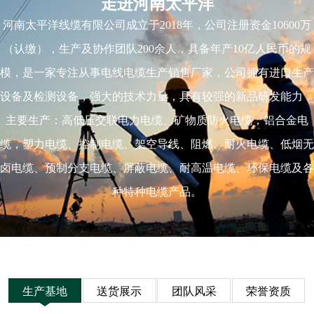
走进河南太平洋
河南太平洋线缆有限公司成立于2018年，公司注册资金10600万
（认缴），生产及协作团队200余人，具备年产10亿人民币的规
模，是一家专注从事电线电缆生产销售厂家，公司拥有进口生产
设备及检测设备，强大的技术力量，具有较强的新品研发能力，
主要生产：高低压交联电力电缆、矿物质防火电缆，铝合金电
缆，塑力电缆、控制电缆、架空导线、阻燃、耐火电缆、低烟无
卤电缆、预制分支电缆、屏蔽电缆、耐高温电缆、环保电缆及各
种特种电缆产品。
生产基地
送货展示
团队风采
荣誉资质