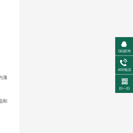
QQ咨询
400电话
的薄
扫一扫
脂和