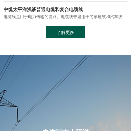
电缆通常埋设在地下或敷设在管道中，避免了架空线路可能带来的触电风险。
中缆太平洋浅谈普通电缆和复合电缆线
电缆线是用于电力传输的管路。电缆线普遍用于简单建筑和汽车线材，作为能源输送缆线，电缆线的复杂结构勿庸置疑。根据目标功能，电缆线具有以下一些特点：建筑用和车用线材要求轻质、大批量生产、价格低廉、具有相当的电学和力学性能和长时间的耐老化性能；工业用线材必须具有符合客户要求的性能；
加工工艺制成的。与传统的铜芯电缆相比，铝合金电缆具有诸多优点
了解更多