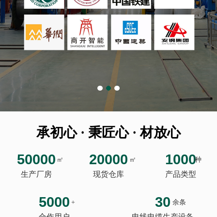
承初心 · 秉匠心 · 材放心
50000
20000
1000
㎡
㎡
种
生产厂房
现货仓库
产品类型
5000
30
+
余条
合作用户
电线电缆生产设备