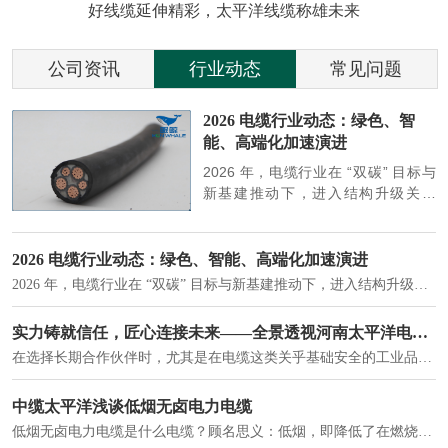
好线缆延伸精彩，太平洋线缆称雄未来
公司资讯
行业动态
常见问题
参
2026 电缆行业动态：绿色、智
能、高端化加速演进
端
2026 年，电缆行业在 “双碳” 目标与
筑
新基建推动下，进入结构升级关键
政
期，呈现绿色化、智能化、高端化三
房
大清晰趋势，市场格局持续优化。
2026 电缆行业动态：绿色、智能、高端化加速演进
2026 年，电缆行业在 “双碳” 目标与新基建推动下，进入结构升级关键期，呈现绿色化、智能化、高端化三大清晰趋势，市场格局持续优化。
建筑供电系统、住宅小区入户主线、市政工程路灯与景观供电、数据中心机房列头柜供电等。
实力铸就信任，匠心连接未来——全景透视河南太平洋电缆厂
在选择长期合作伙伴时，尤其是在电缆这类关乎基础安全的工业品上，供应商的“内在实力”远比一纸报价单更重要。今天，我们邀请您“云参观”河南太平洋电缆厂，透过每一个细节，看我们如何将“可靠”二字，铸入每一米电缆。
电力电缆作为配电系统的 "毛细血管"，承担着从变压器到终端用电设备的电力传输重任。
中缆太平洋浅谈低烟无卤电力电缆
低烟无卤电力电缆是什么电缆？顾名思义：低烟，即降低了在燃烧时有害物体的产生；卤素对于人体来说是一种有毒气体，无卤就是没有毒气体的释放，通常是针对电缆遇火灾时而言的。低烟无卤电力电缆又可以称之为环保电缆，低烟无卤电缆大多数用于医院和对环境卫生要求比较严格的地方。