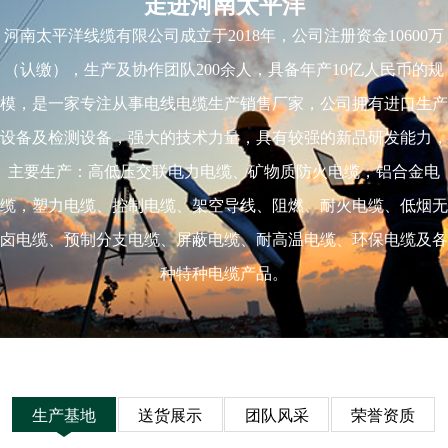
走进河南太平洋
河南太平洋线缆有限公司成立于2018年，公司注册资金10600万
（认缴），生产及协作团队200余人，具备年产10亿人民币的规
模，是一家专注从事电线电缆生产销售厂家，公司拥有进口生产
设备及检测设备，强大的技术力量，具有较强的新品研发能力，
主要生产：高低压交联电力电缆、矿物质防火电缆，铝合金电
缆，塑力电缆、控制电缆、架空导线、阻燃、耐火电缆、低烟无
卤电缆、预制分支电缆、屏蔽电缆、耐高温电缆、环保电缆及各
种特种电缆产品。
生产基地
送货展示
团队风采
荣誉资质