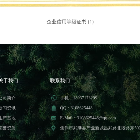
企业信用等级证书 (1)
关于我们
联系我们
公司简介
手机：18937173299
新闻资讯
QQ：3108625448
生产基地
E-Mail：3108625448@qq.com
荣誉资质
焦作市武陟县产业新城昌武路北段路东50