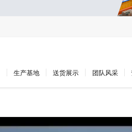
户
生产基地
送货展示
团队风采