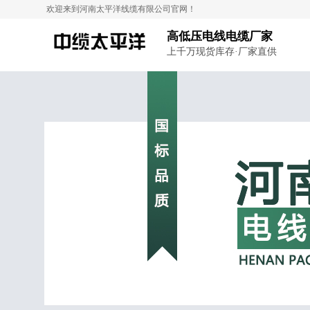
欢迎来到河南太平洋线缆有限公司官网！
高低压电线电缆厂家
上千万现货库存·厂家直供