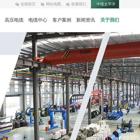
在线留言
网站地图
收藏我们
中缆太平洋
高压电缆
电缆中心
客户案例
新闻资讯
关于我们