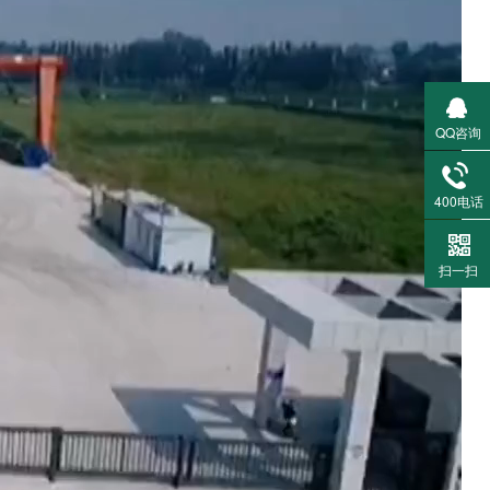
QQ咨询
400电话
扫一扫