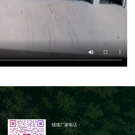
线缆厂家电话：