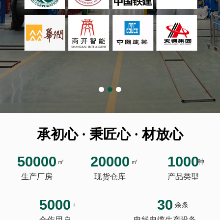
承初心 · 秉匠心 · 材放心
50000
20000
1000
㎡
㎡
种
生产厂房
现货仓库
产品类型
5000
30
+
余条
合作用户
电线电缆生产设备