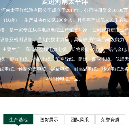
走进河南太平洋
河南太平洋线缆有限公司成立于2018年，公司注册资金10600万
（认缴），生产及协作团队200余人，具备年产10亿人民币的规
模，是一家专注从事电线电缆生产销售厂家，公司拥有进口生产
设备及检测设备，强大的技术力量，具有较强的新品研发能力，
主要生产：高低压交联电力电缆、矿物质防火电缆，铝合金电
缆，塑力电缆、控制电缆、架空导线、阻燃、耐火电缆、低烟无
卤电缆、预制分支电缆、屏蔽电缆、耐高温电缆、环保电缆及各
种特种电缆产品。
生产基地
送货展示
团队风采
荣誉资质