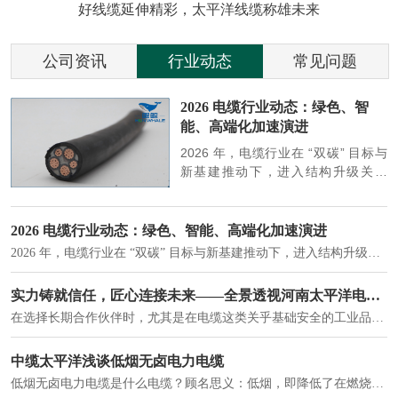
好线缆延伸精彩，太平洋线缆称雄未来
公司资讯
行业动态
常见问题
参
2026 电缆行业动态：绿色、智
能、高端化加速演进
端
2026 年，电缆行业在 “双碳” 目标与
筑
新基建推动下，进入结构升级关键
政
期，呈现绿色化、智能化、高端化三
房
大清晰趋势，市场格局持续优化。
2026 电缆行业动态：绿色、智能、高端化加速演进
2026 年，电缆行业在 “双碳” 目标与新基建推动下，进入结构升级关键期，呈现绿色化、智能化、高端化三大清晰趋势，市场格局持续优化。
建筑供电系统、住宅小区入户主线、市政工程路灯与景观供电、数据中心机房列头柜供电等。
实力铸就信任，匠心连接未来——全景透视河南太平洋电缆厂
在选择长期合作伙伴时，尤其是在电缆这类关乎基础安全的工业品上，供应商的“内在实力”远比一纸报价单更重要。今天，我们邀请您“云参观”河南太平洋电缆厂，透过每一个细节，看我们如何将“可靠”二字，铸入每一米电缆。
电力电缆作为配电系统的 "毛细血管"，承担着从变压器到终端用电设备的电力传输重任。
中缆太平洋浅谈低烟无卤电力电缆
低烟无卤电力电缆是什么电缆？顾名思义：低烟，即降低了在燃烧时有害物体的产生；卤素对于人体来说是一种有毒气体，无卤就是没有毒气体的释放，通常是针对电缆遇火灾时而言的。低烟无卤电力电缆又可以称之为环保电缆，低烟无卤电缆大多数用于医院和对环境卫生要求比较严格的地方。