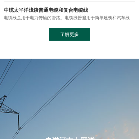
电缆通常埋设在地下或敷设在管道中，避免了架空线路可能带来的触电风险。
中缆太平洋浅谈普通电缆和复合电缆线
电缆线是用于电力传输的管路。电缆线普遍用于简单建筑和汽车线材，作为能源输送缆线，电缆线的复杂结构勿庸置疑。根据目标功能，电缆线具有以下一些特点：建筑用和车用线材要求轻质、大批量生产、价格低廉、具有相当的电学和力学性能和长时间的耐老化性能；工业用线材必须具有符合客户要求的性能；
加工工艺制成的。与传统的铜芯电缆相比，铝合金电缆具有诸多优点
了解更多