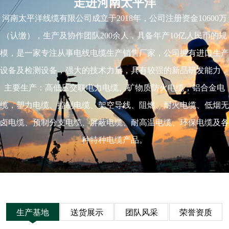
走进河南太平洋
河南太平洋线缆有限公司成立于2018年，公司注册资金10600万
（认缴），生产及协作团队200余人，具备年产10亿人民币的规
模，是一家专注从事电线电缆生产销售厂家，公司拥有进口生产
设备及检测设备，强大的技术力量，具有较强的新品研发能力，
主要生产：高低压交联电力电缆、矿物质防火电缆，铝合金电
缆，塑力电缆、控制电缆、架空导线、阻燃、耐火电缆、低烟无
卤电缆、预制分支电缆、屏蔽电缆、耐高温电缆、环保电缆及各
种特种电缆产品。
生产基地
送货展示
团队风采
荣誉资质