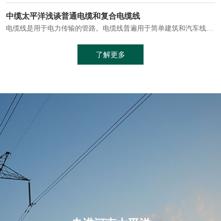
电缆通常埋设在地下或敷设在管道中，避免了架空线路可能带来的触电风险。
中缆太平洋浅谈普通电缆和复合电缆线
电缆线是用于电力传输的管路。电缆线普遍用于简单建筑和汽车线材，作为能源输送缆线，电缆线的复杂结构勿庸置疑。根据目标功能，电缆线具有以下一些特点：建筑用和车用线材要求轻质、大批量生产、价格低廉、具有相当的电学和力学性能和长时间的耐老化性能；工业用线材必须具有符合客户要求的性能；
加工工艺制成的。与传统的铜芯电缆相比，铝合金电缆具有诸多优点
了解更多