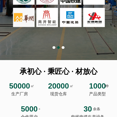
承初心 · 秉匠心 · 材放心
50000
20000
1000
㎡
㎡
种
生产厂房
现货仓库
产品类型
5000
30
+
余条
合作用户
电线电缆生产设备