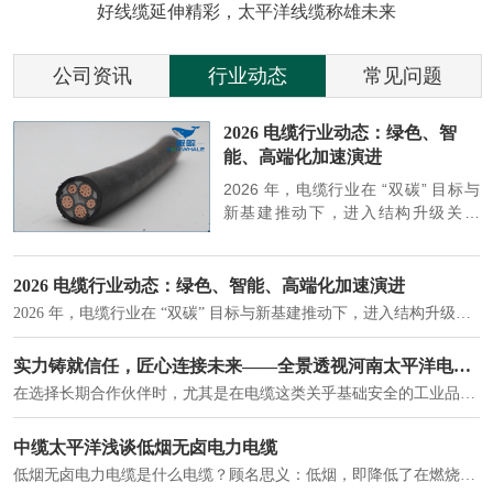
好线缆延伸精彩，太平洋线缆称雄未来
公司资讯
行业动态
常见问题
参
2026 电缆行业动态：绿色、智
能、高端化加速演进
端
2026 年，电缆行业在 “双碳” 目标与
筑
新基建推动下，进入结构升级关键
政
期，呈现绿色化、智能化、高端化三
房
大清晰趋势，市场格局持续优化。
2026 电缆行业动态：绿色、智能、高端化加速演进
2026 年，电缆行业在 “双碳” 目标与新基建推动下，进入结构升级关键期，呈现绿色化、智能化、高端化三大清晰趋势，市场格局持续优化。
建筑供电系统、住宅小区入户主线、市政工程路灯与景观供电、数据中心机房列头柜供电等。
实力铸就信任，匠心连接未来——全景透视河南太平洋电缆厂
在选择长期合作伙伴时，尤其是在电缆这类关乎基础安全的工业品上，供应商的“内在实力”远比一纸报价单更重要。今天，我们邀请您“云参观”河南太平洋电缆厂，透过每一个细节，看我们如何将“可靠”二字，铸入每一米电缆。
电力电缆作为配电系统的 "毛细血管"，承担着从变压器到终端用电设备的电力传输重任。
中缆太平洋浅谈低烟无卤电力电缆
低烟无卤电力电缆是什么电缆？顾名思义：低烟，即降低了在燃烧时有害物体的产生；卤素对于人体来说是一种有毒气体，无卤就是没有毒气体的释放，通常是针对电缆遇火灾时而言的。低烟无卤电力电缆又可以称之为环保电缆，低烟无卤电缆大多数用于医院和对环境卫生要求比较严格的地方。