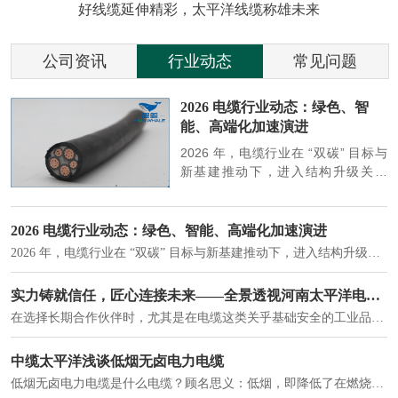
好线缆延伸精彩，太平洋线缆称雄未来
公司资讯
行业动态
常见问题
参
2026 电缆行业动态：绿色、智
能、高端化加速演进
端
2026 年，电缆行业在 “双碳” 目标与
筑
新基建推动下，进入结构升级关键
政
期，呈现绿色化、智能化、高端化三
房
大清晰趋势，市场格局持续优化。
2026 电缆行业动态：绿色、智能、高端化加速演进
2026 年，电缆行业在 “双碳” 目标与新基建推动下，进入结构升级关键期，呈现绿色化、智能化、高端化三大清晰趋势，市场格局持续优化。
建筑供电系统、住宅小区入户主线、市政工程路灯与景观供电、数据中心机房列头柜供电等。
实力铸就信任，匠心连接未来——全景透视河南太平洋电缆厂
在选择长期合作伙伴时，尤其是在电缆这类关乎基础安全的工业品上，供应商的“内在实力”远比一纸报价单更重要。今天，我们邀请您“云参观”河南太平洋电缆厂，透过每一个细节，看我们如何将“可靠”二字，铸入每一米电缆。
电力电缆作为配电系统的 "毛细血管"，承担着从变压器到终端用电设备的电力传输重任。
中缆太平洋浅谈低烟无卤电力电缆
低烟无卤电力电缆是什么电缆？顾名思义：低烟，即降低了在燃烧时有害物体的产生；卤素对于人体来说是一种有毒气体，无卤就是没有毒气体的释放，通常是针对电缆遇火灾时而言的。低烟无卤电力电缆又可以称之为环保电缆，低烟无卤电缆大多数用于医院和对环境卫生要求比较严格的地方。