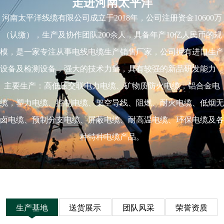
走进河南太平洋
河南太平洋线缆有限公司成立于2018年，公司注册资金10600万
（认缴），生产及协作团队200余人，具备年产10亿人民币的规
模，是一家专注从事电线电缆生产销售厂家，公司拥有进口生产
设备及检测设备，强大的技术力量，具有较强的新品研发能力，
主要生产：高低压交联电力电缆、矿物质防火电缆，铝合金电
缆，塑力电缆、控制电缆、架空导线、阻燃、耐火电缆、低烟无
卤电缆、预制分支电缆、屏蔽电缆、耐高温电缆、环保电缆及各
种特种电缆产品。
生产基地
送货展示
团队风采
荣誉资质