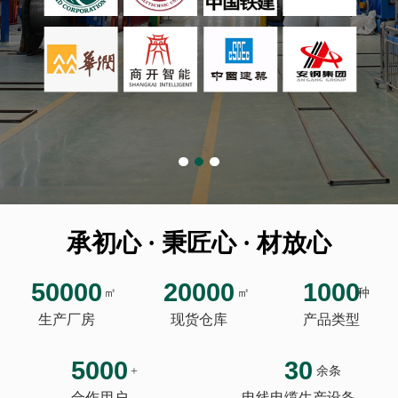
承初心 · 秉匠心 · 材放心
50000
20000
1000
㎡
㎡
种
生产厂房
现货仓库
产品类型
5000
30
+
余条
合作用户
电线电缆生产设备