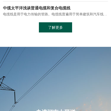
电缆通常埋设在地下或敷设在管道中，避免了架空线路可能带来的触电风险。
中缆太平洋浅谈普通电缆和复合电缆线
电缆线是用于电力传输的管路。电缆线普遍用于简单建筑和汽车线材，作为能源输送缆线，电缆线的复杂结构勿庸置疑。根据目标功能，电缆线具有以下一些特点：建筑用和车用线材要求轻质、大批量生产、价格低廉、具有相当的电学和力学性能和长时间的耐老化性能；工业用线材必须具有符合客户要求的性能；
加工工艺制成的。与传统的铜芯电缆相比，铝合金电缆具有诸多优点
了解更多