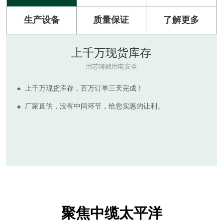
生产设备
质量保证
了解更多
原材料
RAW MATERIAL
河南太平洋电缆拥有多套现代化电缆生产设备，产品符合
ISO9001:2015质量管理体系标准。
生产所需的绝缘及护套电缆原料质量可靠，为客户提供质
量更高，价格实惠的电线电缆产品，拒绝非标诱惑，倡导国
标保检。
聚焦中缆太平洋