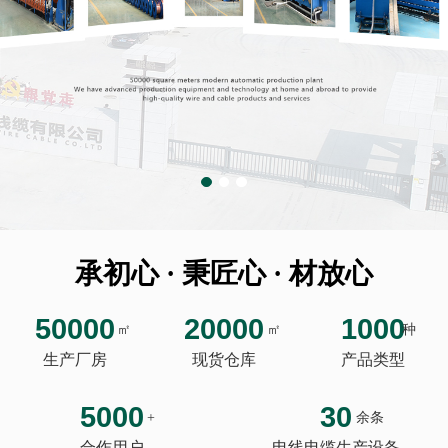
承初心 · 秉匠心 · 材放心
50000
20000
1000
㎡
㎡
种
生产厂房
现货仓库
产品类型
5000
30
+
余条
合作用户
电线电缆生产设备