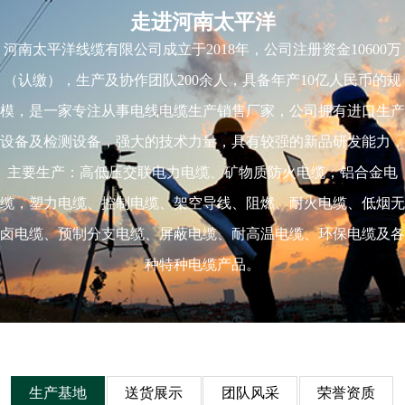
走进河南太平洋
河南太平洋线缆有限公司成立于2018年，公司注册资金10600万
（认缴），生产及协作团队200余人，具备年产10亿人民币的规
模，是一家专注从事电线电缆生产销售厂家，公司拥有进口生产
设备及检测设备，强大的技术力量，具有较强的新品研发能力，
主要生产：高低压交联电力电缆、矿物质防火电缆，铝合金电
缆，塑力电缆、控制电缆、架空导线、阻燃、耐火电缆、低烟无
卤电缆、预制分支电缆、屏蔽电缆、耐高温电缆、环保电缆及各
种特种电缆产品。
生产基地
送货展示
团队风采
荣誉资质