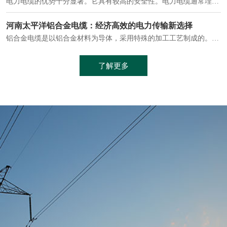
电缆通常埋设在地下或敷设在管道中，避免了架空线路可能带来的触电风险。
中缆太平洋浅谈普通电缆和复合电缆线
电缆线是用于电力传输的管路。电缆线普遍用于简单建筑和汽车线材，作为能源输送缆线，电缆线的复杂结构勿庸置疑。根据目标功能，电缆线具有以下一些特点：建筑用和车用线材要求轻质、大批量生产、价格低廉、具有相当的电学和力学性能和长时间的耐老化性能；工业用线材必须具有符合客户要求的性能；
加工工艺制成的。与传统的铜芯电缆相比，铝合金电缆具有诸多优点
了解更多