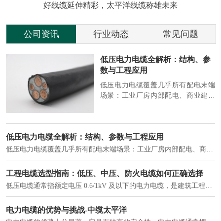
好线缆延伸精彩，太平洋线缆称雄未来
公司资讯
行业动态
常见问题
参
2026 电缆行业动态：绿色、智
能、高端化加速演进
端
2026 年，电缆行业在 “双碳” 目标与
筑
新基建推动下，进入结构升级关键
政
期，呈现绿色化、智能化、高端化三
房
大清晰趋势，市场格局持续优化。
2026 电缆行业动态：绿色、智能、高端化加速演进
2026 年，电缆行业在 “双碳” 目标与新基建推动下，进入结构升级关键期，呈现绿色化、智能化、高端化三大清晰趋势，市场格局持续优化。
建筑供电系统、住宅小区入户主线、市政工程路灯与景观供电、数据中心机房列头柜供电等。
实力铸就信任，匠心连接未来——全景透视河南太平洋电缆厂
在选择长期合作伙伴时，尤其是在电缆这类关乎基础安全的工业品上，供应商的“内在实力”远比一纸报价单更重要。今天，我们邀请您“云参观”河南太平洋电缆厂，透过每一个细节，看我们如何将“可靠”二字，铸入每一米电缆。
电力电缆作为配电系统的 "毛细血管"，承担着从变压器到终端用电设备的电力传输重任。
中缆太平洋浅谈低烟无卤电力电缆
低烟无卤电力电缆是什么电缆？顾名思义：低烟，即降低了在燃烧时有害物体的产生；卤素对于人体来说是一种有毒气体，无卤就是没有毒气体的释放，通常是针对电缆遇火灾时而言的。低烟无卤电力电缆又可以称之为环保电缆，低烟无卤电缆大多数用于医院和对环境卫生要求比较严格的地方。